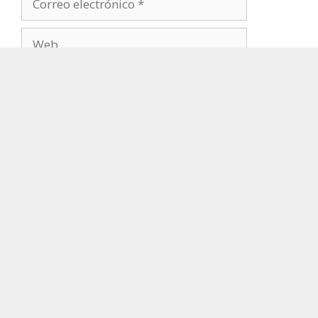
Guarda mi nombre, correo electrónico y web
en este navegador para la próxima vez que
comente.
©️ MagicosPirineos 2017-2023
Aviso Legal