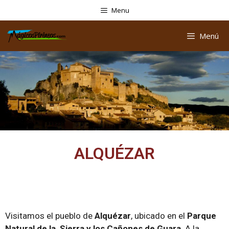
Menu
Menú
ALQUÉZAR
Visitamos el pueblo de
Alquézar
, ubicado en el
Parque
Natural de la Sierra y los Cañones de Guara
. A la