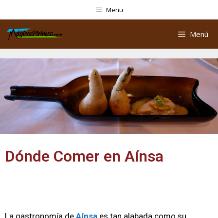
Menu
Menú
Dónde Comer en Aínsa
La gastronomía de
Aínsa
es tan alabada como su